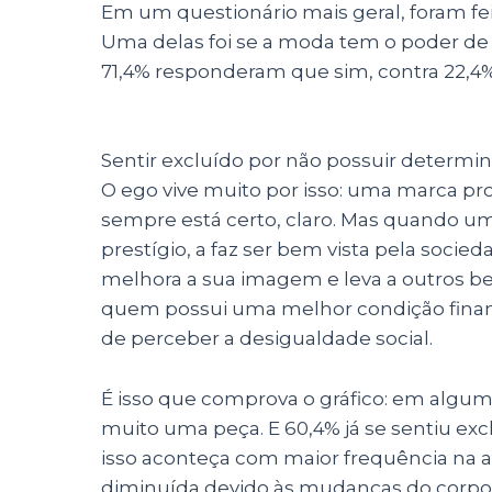
Em um questionário mais geral, foram fei
Uma delas foi se a moda tem o poder de
71,4% responderam que sim, contra 22,4
Sentir excluído por não possuir determi
O ego vive muito por isso: uma marca pro
sempre está certo, claro. Mas quando u
prestígio, a faz ser bem vista pela socie
melhora a sua imagem e leva a outros ben
quem possui uma melhor condição financ
de perceber a desigualdade social.
É isso que comprova o gráfico: em alg
muito uma peça. E 60,4% já se sentiu exc
isso aconteça com maior frequência na a
diminuída devido às mudanças do corpo 