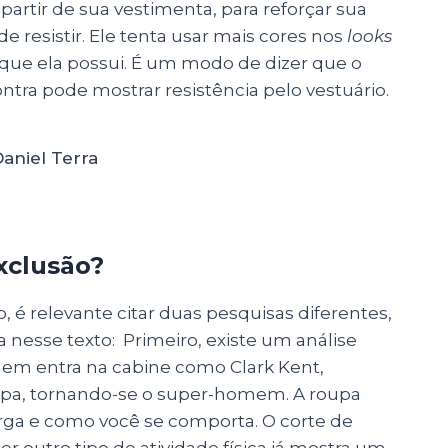
artir de sua vestimenta, para reforçar sua
resistir. Ele tenta usar mais cores nos
looks
 que ela possui. É um modo de dizer que o
tra pode mostrar resistência pelo vestuário.
Daniel Terra
xclusão?
é relevante citar duas pesquisas diferentes,
 nesse texto: Primeiro, existe um análise
mem entra na cabine como Clark Kent,
oupa, tornando-se o super-homem. A roupa
rga e como você se comporta.
O corte de
 outro tipo de atividade física já mostra um