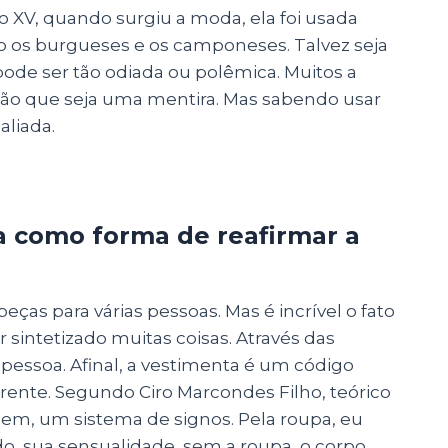
o XV, quando surgiu a moda, ela foi usada
mo os burgueses e os camponeses. Talvez seja
pode ser tão odiada ou polêmica. Muitos a
ão que seja uma mentira. Mas sabendo usar
aliada.
a como forma de reafirmar a
as para várias pessoas. Mas é incrível o fato
 sintetizado muitas coisas. Através das
 pessoa. Afinal, a vestimenta é um código
ferente. Segundo Ciro Marcondes Filho, teórico
em, um sistema de signos. Pela roupa, eu
ndo, sua sensualidade, sem a roupa, o corpo