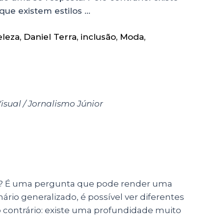
que existem estilos …
eleza
,
Daniel Terra
,
inclusão
,
Moda
,
sual / Jornalismo Júnior
te? É uma pergunta que pode render uma
nário generalizado, é possível ver diferentes
o contrário: existe uma profundidade muito