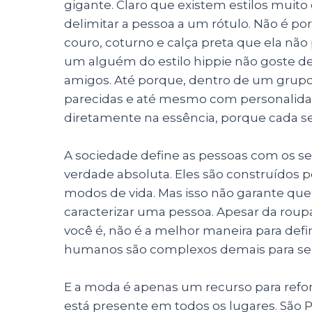
gigante. Claro que existem estilos muito
delimitar a
pessoa
a um rótulo. Não é po
couro, coturno e calça preta que ela n
um alguém do estilo hippie não goste d
amigos. Até porque, dentro de um grupo
parecidas e até mesmo com personalidad
diretamente na essência, porque cada se
A sociedade define as
pessoas
com os se
verdade absoluta. Eles são construídos po
modos de vida. Mas isso não garante que 
caracterizar uma
pessoa
.
Apesar da roup
você é, não é a melhor maneira para defini
humanos são complexos demais para ser 
E a moda é apenas um recurso para refor
está presente em todos os lugares. São P