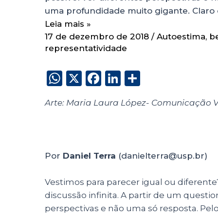
uma profundidade muito gigante. Claro 
Leia mais »
17 de dezembro de 2018
/
Autoestima
,
b
representatividade
W
X
F
Li
S
h
a
n
h
Arte: Maria Laura López- Comunicação Vi
a
c
k
a
ts
e
e
re
A
b
dI
p
o
n
Por
Daniel Terra
(danielterra@usp.br)
p
o
Vestimos para parecer igual ou diferen
k
discussão infinita. A partir de um questio
perspectivas e não uma só resposta. Pel