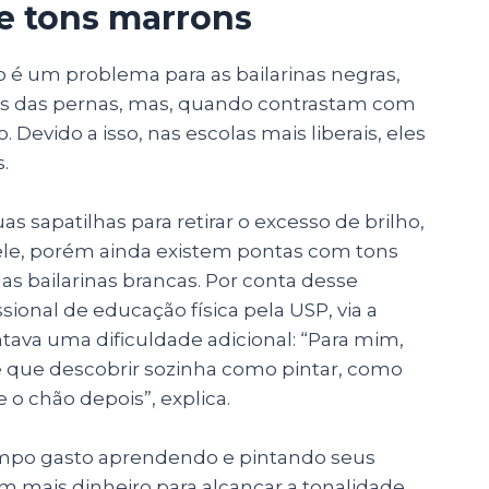
de tons marrons
 é um problema para as bailarinas negras,
es das pernas, mas, quando contrastam com
evido a isso, nas escolas mais liberais, eles
s.
 sapatilhas para retirar o excesso de brilho,
le, porém ainda existem pontas com tons
s bailarinas brancas. Por conta desse
ional de educação física pela USP, via a
tava uma dificuldade adicional: “Para mim,
 que descobrir sozinha como pintar, como
o chão depois”, explica.
empo gasto aprendendo e pintando seus
mais dinheiro para alcançar a tonalidade