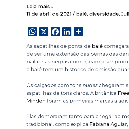
Leia mais »
11 de abril de 2021
/
balé
,
diversidade
,
Jul
W
X
F
Li
S
h
a
n
h
As sapatilhas de ponta de
balé
começaram
a
c
k
a
de ser uma extensão das pernas das dança
ts
e
e
re
bailarinas negras começaram a ser pro
A
b
dI
o balé tem um histórico de omissão qua
p
o
n
p
o
Os calçados com tons
nudes
chegaram so
sapatilhas de tons claros. A britânica
Free
k
Minden
foram as primeiras marcas a adic
Elas demoraram tanto para chegar ao me
tradicional, como explica
Fabiana Aguiar