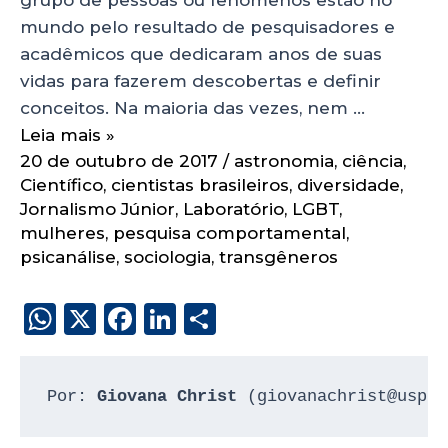
mundo pelo resultado de pesquisadores e
acadêmicos que dedicaram anos de suas
vidas para fazerem descobertas e definir
conceitos. Na maioria das vezes, nem …
Leia mais »
20 de outubro de 2017
/
astronomia
,
ciência
,
Científico
,
cientistas brasileiros
,
diversidade
,
Jornalismo Júnior
,
Laboratório
,
LGBT
,
mulheres
,
pesquisa comportamental
,
psicanálise
,
sociologia
,
transgêneros
W
X
F
Li
S
h
a
n
h
a
c
k
a
Por: 
Giovana Christ 
(giovanachrist@usp.b
ts
e
e
re
A
b
dI