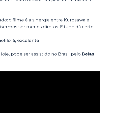
lado: o filme é a sinergia entre Kurosawa e
isermos ser menos diretos. E tudo dá certo.
 Hoje, pode ser assistido no Brasil pelo
Belas