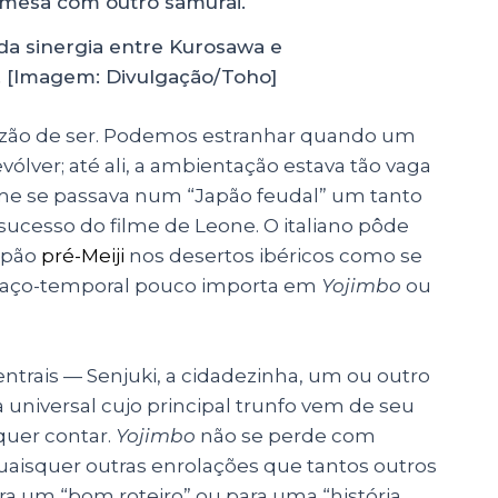
da sinergia entre Kurosawa e
e. [Imagem: Divulgação/Toho]
azão de ser. Podemos estranhar quando um
ólver; até ali, a ambientação estava tão vaga
lme se passava num “Japão feudal” um tanto
sucesso do filme de Leone. O italiano pôde
Japão
pré-Meiji
nos desertos ibéricos como se
spaço-temporal pouco importa em
Yojimbo
ou
trais — Senjuki, a cidadezinha, um ou outro
niversal cujo principal trunfo vem de seu
quer contar.
Yojimbo
não se perde com
uaisquer outras enrolações que tantos outros
a um “bom roteiro” ou para uma “história