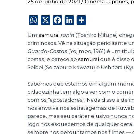
25 de junho de 2021
/
Cinema Japonês
,
p
W
X
F
Li
S
h
a
n
h
Um
samurai
ronin
(Toshiro Mifune) che
a
c
k
a
criminosos. Vê na situação periclitante 
ts
e
e
re
Guarda-Costas
(Yojimbo, 1961) é um títu
A
b
dI
costas, e parece ao
samurai
que é disso q
p
o
n
Seibei (Seizaburo Kawazu) e Ushitora (Ky
p
o
Sabemos que estamos em algum momento 
k
cidadezinha tem algo a ver com o comérc
com os “apostadores”. Nada disso é de im
nos envolve nos estratagemas de Kuwab
parece, mas seu caráter elusivo nunca no
logo nos esquecemos de qualquer detalh
sempre nos perguntamos nos filmes — o