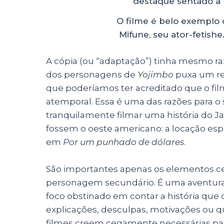
O filme é belo exemplo 
Mifune, seu ator-fetish
A cópia (ou “adaptação”) tinha mesmo r
dos personagens de
Yojimbo
puxa um rev
que poderíamos ter acreditado que o fi
atemporal. Essa é uma das razões para o 
tranquilamente filmar uma história do 
fossem o oeste americano: a locação e
em
Por um punhado de dólares
.
São importantes apenas os elementos cen
personagem secundário. É uma aventura u
foco obstinado em contar a história que 
explicações, desculpas, motivações ou q
filmes creem cegamente necessárias par