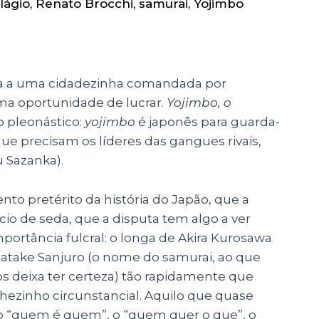
lágio
,
Renato Brocchi
,
samurai
,
Yojimbo
ga a uma cidadezinha comandada por
uma oportunidade de lucrar.
Yojimbo, o
lo pleonástico:
yojimbo
é japonês para guarda-
ue precisam os líderes das gangues rivais,
u Sazanka).
pretérito da história do Japão, que a
io de seda, que a disputa tem algo a ver
portância fulcral: o longa de Akira Kurosawa
atake Sanjuro (o nome do samurai, ao que
s deixa ter certeza) tão rapidamente que
ezinho circunstancial. Aquilo que quase
 “quem é quem”, o “quem quer o que”, o