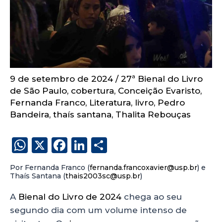
9 de setembro de 2024
/
27ª Bienal do Livro
de São Paulo
,
cobertura
,
Conceição Evaristo
,
Fernanda Franco
,
Literatura
,
livro
,
Pedro
Bandeira
,
thaís santana
,
Thalita Rebouças
W
X
F
Li
S
h
a
n
h
Por Fernanda Franco (
fernanda.francoxavier@usp.br
) e
a
c
k
a
Thaís Santana (
thais2003sc@usp.br
)
ts
e
e
re
A
Bienal do Livro de 2024
chega ao seu
A
b
dI
segundo dia com um volume intenso de