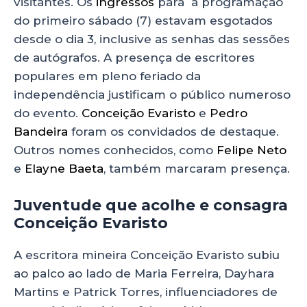
p
o
n
visitantes. Os
ingressos
para a programação
p
o
do primeiro sábado (7) estavam esgotados
desde o dia 3, inclusive as senhas das sessões
k
de autógrafos. A presença de escritores
populares em pleno feriado da
independência justificam o público numeroso
do evento.
Conceição Evaristo
e
Pedro
Bandeira
foram os convidados de destaque.
Outros nomes conhecidos, como
Felipe Neto
e
Elayne Baeta
, também marcaram presença.
Juventude que acolhe e consagra
Conceição Evaristo
A escritora mineira Conceição Evaristo subiu
ao palco ao lado de Maria Ferreira, Dayhara
Martins e Patrick Torres, influenciadores de