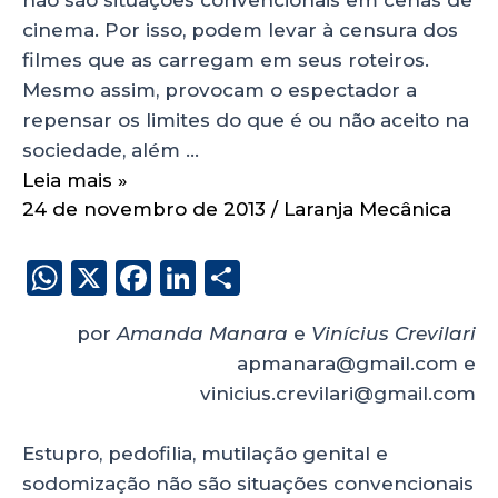
cinema. Por isso, podem levar à censura dos
filmes que as carregam em seus roteiros.
Mesmo assim, provocam o espectador a
repensar os limites do que é ou não aceito na
sociedade, além …
Leia mais »
24 de novembro de 2013
/
Laranja Mecânica
W
X
F
Li
S
h
a
n
h
por
Amanda Manara
e
Vinícius Crevilari
a
c
k
a
apmanara@gmail.com e
ts
e
e
re
vinicius.crevilari@gmail.com
A
b
dI
p
o
n
Estupro, pedofilia, mutilação genital e
p
o
sodomização não são situações convencionais