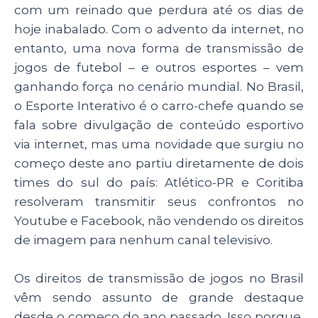
A
b
dI
com um reinado que perdura até os dias de
p
o
n
hoje inabalado. Com o advento da internet, no
p
o
entanto, uma nova forma de transmissão de
jogos de futebol – e outros esportes – vem
k
ganhando força no cenário mundial. No Brasil,
o Esporte Interativo é o carro-chefe quando se
fala sobre divulgação de conteúdo esportivo
via internet, mas uma novidade que surgiu no
começo deste ano partiu diretamente de dois
times do sul do país: Atlético-PR e Coritiba
resolveram transmitir seus confrontos no
Youtube e Facebook, não vendendo os direitos
de imagem para nenhum canal televisivo.
Os direitos de transmissão de jogos no Brasil
vêm sendo assunto de grande destaque
desde o começo do ano passado. Isso porque,