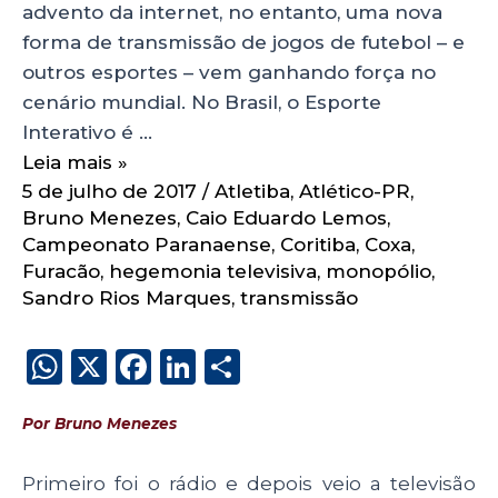
advento da internet, no entanto, uma nova
forma de transmissão de jogos de futebol – e
outros esportes – vem ganhando força no
cenário mundial. No Brasil, o Esporte
Interativo é …
Leia mais »
5 de julho de 2017
/
Atletiba
,
Atlético-PR
,
Bruno Menezes
,
Caio Eduardo Lemos
,
Campeonato Paranaense
,
Coritiba
,
Coxa
,
Furacão
,
hegemonia televisiva
,
monopólio
,
Sandro Rios Marques
,
transmissão
W
X
F
Li
S
h
a
n
h
Por Bruno Menezes
a
c
k
a
ts
e
e
re
Primeiro foi o rádio e depois veio a televisão