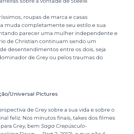
rreiras sobre a vontade de Steele.
aríssimos, roupas de marca e casas
ia muda completamente seu estilo e sua
tentando parecer uma mulher independente e
brio de Christian continuam sendo um
 de desentendimentos entre os dois, seja
 dominador de Grey ou pelos traumas do
ão/Universal Pictures
pectiva de Grey sobre a sua vida e sobre o
nal feliz. Nos minutos finais, takes dos filmes
 para Grey, bem
Saga Crepúsculo-
reaking Dawn — Part 2, 2012)
, o que não é