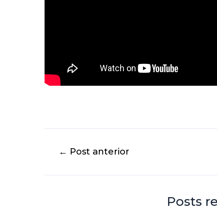
←
Post anterior
Posts r