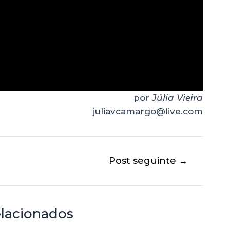
por
Júlia Vieira
juliavcamargo@live.com
Post seguinte
→
elacionados