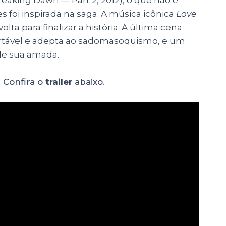
mes foi inspirada na saga. A música icônica
Love
lta para finalizar a história. A última cena
rtável e adepta ao sadomasoquismo, e um
 de sua amada.
 Confira o
trailer
abaixo.