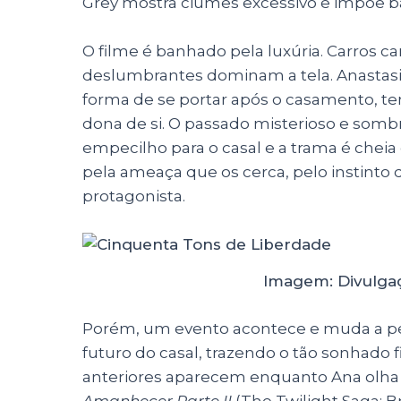
Grey mostra ciúmes excessivo e impõe ba
O filme é banhado pela luxúria. Carros c
deslumbrantes dominam a tela. Anastas
forma de se portar após o casamento, 
dona de si. O passado misterioso e som
empecilho para o casal e a trama é cheia
pela ameaça que os cerca, pelo instinto
protagonista.
Imagem: Divulgaç
Porém, um evento acontece e muda a pers
futuro do casal, trazendo o tão sonhado fi
anteriores aparecem enquanto Ana olha
Amanhecer Parte II
(
The Twilight Saga: B