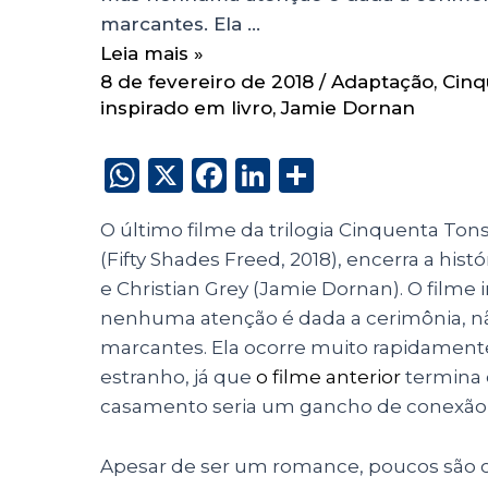
marcantes. Ela …
Leia mais »
8 de fevereiro de 2018
/
Adaptação
,
Cinq
inspirado em livro
,
Jamie Dornan
W
X
F
Li
S
h
a
n
h
O último filme da trilogia Cinquenta Tons
a
c
k
a
(
Fifty Shades Freed, 2018)
, encerra a hist
ts
e
e
re
e Christian Grey (Jamie Dornan). O filme
A
b
dI
nenhuma atenção é dada a cerimônia, nã
p
o
n
marcantes. Ela ocorre muito rapidament
p
o
estranho, já que
o filme anterior
termina 
casamento seria um gancho de conexão e
k
Apesar de ser um romance, poucos são 