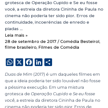
grotesca de Operação Cupido e Se eu fosse
você, a estreia da diretora Cininha de Paula no
cinema não poderia ter sido pior. Erros de
continuidade, incoerências de enredo e
piadas …
Leia mais »
28 de setembro de 2017
/
Comédia Besteirol
,
filme brasileiro
,
Filmes de Comédia
W
X
F
Li
S
h
a
n
h
Duas de Mim
(2017) é um daqueles filmes em
a
c
k
a
que a ideia poderia ter sido louvável não fosse
ts
e
e
re
a péssima execução. Em uma mistura
A
b
dI
grotesca de
Operação Cupido
e
Se eu fosse
p
o
n
você
, a estreia da diretora Cininha de Paula no
cinema não poderia ter sido pior. Erros de