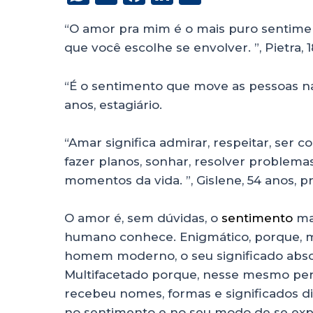
h
a
n
h
“O amor pra mim é o mais puro sentimen
a
c
k
a
que você escolhe se envolver. ”, Pietra, 
ts
e
e
re
A
b
dI
“É o sentimento que move as pessoas na 
p
o
n
anos, estagiário.
p
o
“Amar significa admirar, respeitar, ser c
k
fazer planos, sonhar, resolver problemas
momentos da vida. ”, Gislene, 54 anos, p
O amor é, sem dúvidas, o
sentimento
mai
humano conhece. Enigmático, porque, m
homem moderno, o seu significado abso
Multifacetado porque, nesse mesmo perío
recebeu nomes, formas e significados d
no sentimento e no seu modo de se exp