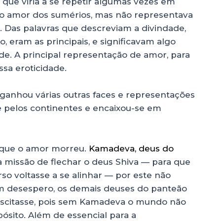
que viria a se repetir algumas vezes em
 do amor dos sumérios, mas não representava
. Das palavras que descreviam a divindade,
no, eram as principais, e significavam algo
e. A principal representação de amor, para
ssa eroticidade.
 ganhou várias outras faces e representações
e pelos continentes e encaixou-se em
que o amor morreu.
Kamadeva, deus do
ua missão de flechar o deus Shiva — para que
rso voltasse a se alinhar — por este não
Em desespero, os demais deuses do panteão
suscitasse, pois sem Kamadeva o mundo não
ósito. Além de essencial para a