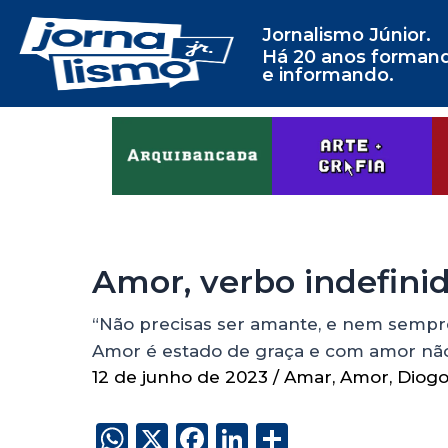
Jornalismo Júnior.
Há 20 anos forman
e informando.
Amor, verbo indefini
“Não precisas ser amante, e nem sempre
Amor é estado de graça e com amor nã
12 de junho de 2023
/
Amar
,
Amor
,
Diogo
W
X
F
Li
S