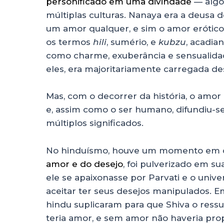
personificado em uma divindade
— algo 
múltiplas culturas. Nanaya era a deusa
um amor qualquer, e sim o amor erótico
os termos
hili
, sumério, e
kubzu
, acadia
como charme, exuberância e sensualidad
eles, era majoritariamente carregada de
Mas, com o decorrer da história, o amor
e, assim como o ser humano, difundiu-s
múltiplos significados.
No hinduísmo, houve um momento em 
amor e do desejo
, foi pulverizado em s
ele se apaixonasse por Parvati e o unive
aceitar ter seus desejos manipulados. 
hindu suplicaram para que Shiva o res
teria amor, e sem amor não haveria prop