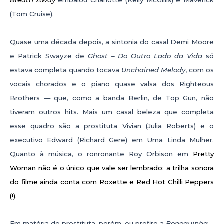
Breath Away
embalou Charlotte (Kelly McGillis) e Maverick
(Tom Cruise).
Quase uma década depois, a sintonia do casal Demi Moore
e Patrick Swayze de
Ghost – Do Outro Lado da Vida
só
estava completa quando tocava
Unchained Melody
, com os
vocais chorados e o piano quase valsa dos Righteous
Brothers — que, como a banda Berlin, de Top Gun, não
tiveram outros hits. Mais um casal beleza que completa
esse quadro são a prostituta Vivian (Julia Roberts) e o
executivo Edward (Richard Gere) em Uma Linda Mulher.
Quanto à música, o ronronante Roy Orbison em
Pretty
Woman
não é o único que vale ser lembrado: a trilha sonora
do filme ainda conta com
Roxette
e Red Hot Chilli Peppers
(!).
Em matéria de prostituta, porém, eu prefiro a
Bonequinha