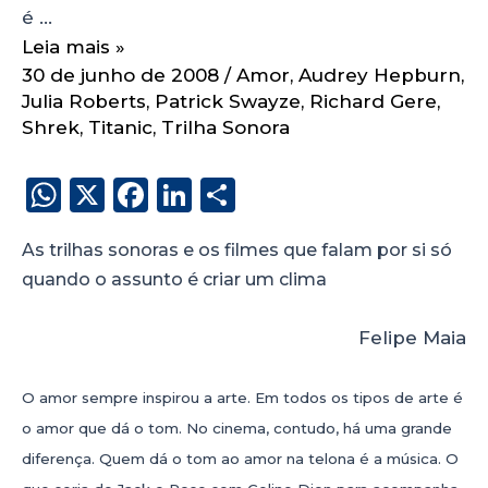
é …
Leia mais »
30 de junho de 2008
/
Amor
,
Audrey Hepburn
,
Julia Roberts
,
Patrick Swayze
,
Richard Gere
,
Shrek
,
Titanic
,
Trilha Sonora
W
X
F
Li
S
h
a
n
h
As trilhas sonoras e os filmes que falam por si só
a
c
k
a
quando o assunto é criar um clima
ts
e
e
re
A
b
dI
Felipe Maia
p
o
n
p
o
O amor sempre inspirou a arte. Em todos os tipos de arte é
k
o amor que dá o tom. No cinema, contudo, há uma grande
diferença. Quem dá o tom ao amor na telona é a música. O