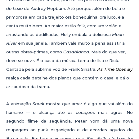
de Luxo
de Audrey Hepburn. Até porque, além de bela e
primorosa em cada trejeito ora bonequinha, ora luxo, ela
canta muito bem. Ao maior estilo folk, com um violão e
arrastando as dedilhadas, Holly embala a deliciosa
Moon
River
em sua janela.Também vale muito a pena assistir a
outras obras-primas, como
Casablanca
. Mais do que ver,
deve se ouvir. É o caso da música tema de Ilsa e Rick.
Cantada pela sublime voz de Frank Sinatra,
As Time Goes By
realça cada detalhe dos planos que contêm o casal e dá o
ar saudoso da trama.
A animação
Shrek
mostra que amar é algo que vai além do
humano — e alcança até os corações mais ogros. No
segundo filme da seqüência, Peter Yorn dá uma nova
roupagem ao punk esganiçado e de acordes agudos do
Buzzcocks. Em tom mais power-pop,
Ever Fallen In Love
foi