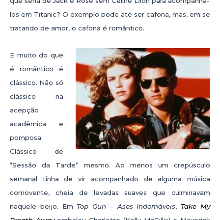
que seria de Jack e Rose sem Celine Dion para acompanha-
los em Titanic? O exemplo pode até ser cafona, mas, em se
tratando de amor, o cafona é romântico.
E muito do que
é romântico é
clássico. Não só
clássico na
acepção
acadêmica e
pomposa.
Clássico de
“Sessão da Tarde” mesmo. Ao menos um crepúsculo
semanal tinha de vir acompanhado de alguma música
comovente, cheia de levadas suaves que culminavam
naquele beijo. Em
Top Gun – Ases Indomáveis
,
Take My