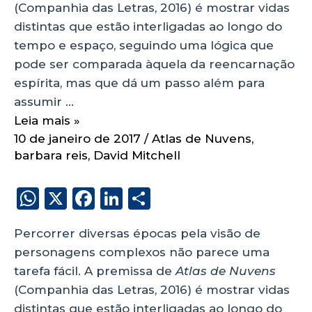
(Companhia das Letras, 2016) é mostrar vidas
distintas que estão interligadas ao longo do
tempo e espaço, seguindo uma lógica que
pode ser comparada àquela da reencarnação
espírita, mas que dá um passo além para
assumir …
Leia mais »
10 de janeiro de 2017
/
Atlas de Nuvens
,
barbara reis
,
David Mitchell
W
X
F
Li
S
h
a
n
h
Percorrer diversas épocas pela visão de
a
c
k
a
personagens complexos não parece uma
ts
e
e
re
tarefa fácil. A premissa de
Atlas de Nuvens
A
b
dI
(Companhia das Letras, 2016) é mostrar vidas
p
o
n
distintas que estão interligadas ao longo do