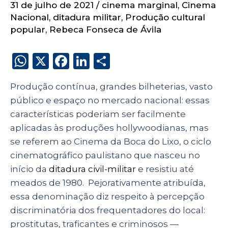
31 de julho de 2021
/
cinema marginal
,
Cinema
Nacional
,
ditadura militar
,
Produção cultural
popular
,
Rebeca Fonseca de Ávila
W
X
F
Li
S
h
a
n
h
Produção contínua, grandes bilheterias, vasto
a
c
k
a
público e espaço no mercado nacional: essas
ts
e
e
re
características poderiam ser facilmente
A
b
dI
aplicadas às produções hollywoodianas, mas
p
o
n
se referem ao Cinema da Boca do Lixo, o ciclo
p
o
cinematográfico paulistano que nasceu no
início da
ditadura civil-militar
e resistiu até
k
meados de 1980. Pejorativamente atribuída,
essa denominação diz respeito à percepção
discriminatória dos frequentadores do local:
prostitutas, traficantes e criminosos
—