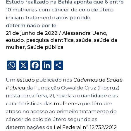
Estudo realizado na Bahia aponta que 6 entre
10 mulheres com câncer de colo de útero
iniciam tratamento após período
determinado por lei
21 de junho de 2022
/
Alessandra Ueno
,
estudo
,
pesquisa científica
,
saúde
,
saúde da
mulher
,
Saúde pública
W
X
F
Li
S
h
a
n
h
Um
estudo
publicado nos
Cadernos de Saúde
a
c
k
a
Pública
da Fundação Oswaldo Cruz (Fiocruz)
ts
e
e
re
nesta terça-feira, 21, revela a quantidade e as
A
b
dI
características das
mulheres
que têm um
p
o
n
atraso no acesso ao primeiro tratamento do
p
o
câncer de colo de útero segundo as
determinações da
Lei Federal nº 12.732/2012
k