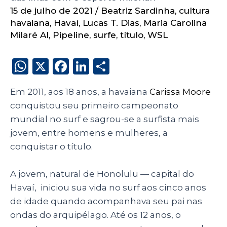
15 de julho de 2021
/
Beatriz Sardinha
,
cultura
havaiana
,
Havaí
,
Lucas T. Dias
,
Maria Carolina
Milaré Al
,
Pipeline
,
surfe
,
título
,
WSL
W
X
F
Li
S
h
a
n
h
Em 2011, aos 18 anos, a havaiana
Carissa Moore
a
c
k
a
conquistou seu primeiro campeonato
ts
e
e
re
mundial no surf e sagrou-se a surfista mais
A
b
dI
jovem, entre homens e mulheres, a
p
o
n
conquistar o título.
p
o
A jovem, natural de Honolulu
—
capital do
k
Havaí, iniciou sua vida no surf aos cinco anos
de idade quando acompanhava seu pai nas
ondas do arquipélago. Até os 12 anos, o