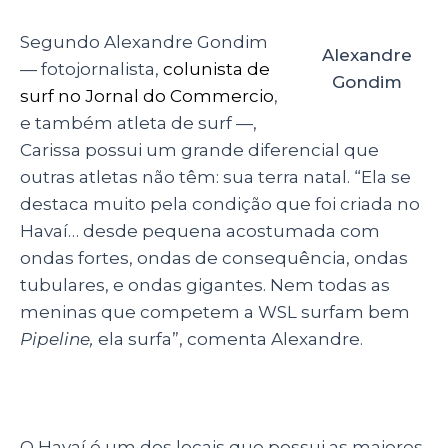
Segundo Alexandre Gondim
Alexandre
—
fotojornalista,
colunista de
Gondim
surf no Jornal do Commercio
,
e também atleta de surf —
,
Carissa possui um grande diferencial que
outras atletas não têm: sua terra natal. “Ela se
destaca muito pela condição que foi criada no
Havaí… desde pequena acostumada com
ondas fortes, ondas de consequência, ondas
tubulares, e ondas gigantes. Nem todas as
meninas que competem a WSL surfam bem
Pipeline,
ela surfa”, comenta Alexandre.
O Havaí é um dos locais que possui as maiores