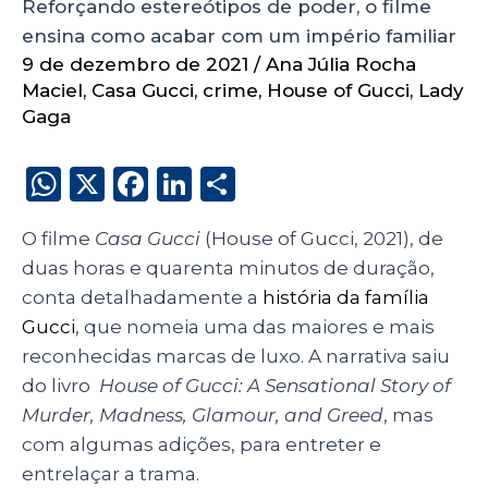
Reforçando estereótipos de poder, o filme
ensina como acabar com um império familiar
9 de dezembro de 2021
/
Ana Júlia Rocha
Maciel
,
Casa Gucci
,
crime
,
House of Gucci
,
Lady
Gaga
W
X
F
Li
S
h
a
n
h
O filme
Casa Gucci
(House of Gucci, 2021), de
a
c
k
a
duas horas e quarenta minutos de duração,
ts
e
e
re
conta detalhadamente a
história da família
A
b
dI
Gucci
, que nomeia uma das maiores e mais
p
o
n
reconhecidas marcas de luxo. A narrativa saiu
p
o
do livro
House of Gucci: A Sensational Story of
Murder, Madness, Glamour, and Greed
, mas
k
com algumas adições, para entreter e
entrelaçar a trama.