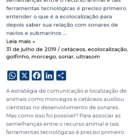
ferramentas tecnológicas é preciso primeiro
entender o que é a ecolocalização para
depois saber sua relação com sonares de
navios e submarinos …
Leia mais »
31 de julho de 2019
/
cetáceos
,
ecolocalização
,
golfinho
,
morcego
,
sonar
,
ultrasom
W
X
F
Li
S
h
a
n
h
A estratégia de comunicação e localização de
a
c
k
a
animais como morcegos e cetáceos auxiliou
ts
e
e
re
cientistas no desenvolvimento de sonares.
A
b
dI
Mas como isso foi possível? Para associar as
p
o
n
semelhanças entre o recurso animal e tais
p
o
ferramentas tecnológicas é preciso primeiro