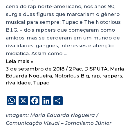
cena do rap norte-americano, nos anos 90,
surgia duas figuras que marcariam o gênero
musical para sempre: Tupac e The Notorious
B.I.G. – dois rappers que começaram como
amigos, mas se perderam em um mundo de
rivalidades, gangues, interesses e atenção
midiática. Assim como …
Leia mais »
3 de setembro de 2018
/
2Pac
,
DISPUTA
,
Maria
Eduarda Nogueira
,
Notorious Big
,
rap
,
rappers
,
rivalidade
,
Tupac
W
X
F
Li
S
h
a
n
h
Imagem: Maria Eduarda Nogueira /
a
c
k
a
Comunicação Visual – Jornalismo Júnior
ts
e
e
re