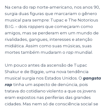
A
b
dI
Na cena do rap norte-americano, nos anos 90,
p
o
n
surgia duas figuras que marcariam o gênero
p
o
musical para sempre: Tupac e The Notorious
B.I.G. – dois
rappers
que começaram como
k
amigos, mas se perderam em um mundo de
rivalidades, gangues, interesses e atenção
midiática. Assim como suas músicas, suas
mortes também mudaram o
rap
mundial.
Um pouco antes da ascensão de Tupac
Shakur e de Biggie, uma nova tendência
musical surgia nos Estados Unidos. O
gangsta
rap
tinha um aspecto de denúncia, pois
tratava do cotidiano violento a que os jovens
eram expostos nas periferias das grandes
cidades. Mas nem só de consciência social se