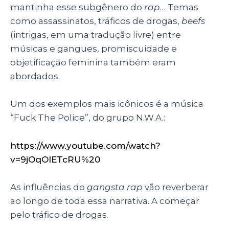
mantinha esse subgênero do
rap
… Temas
como assassinatos, tráficos de drogas,
beefs
(intrigas, em uma tradução livre) entre
músicas e gangues, promiscuidade e
objetificação feminina também eram
abordados.
Um dos exemplos mais icônicos é a música
“Fuck The Police”, do grupo N.W.A.:
https://www.youtube.com/watch?
v=9jOqOlETcRU%20
As influências do
gangsta rap
vão reverberar
ao longo de toda essa narrativa. A começar
pelo tráfico de drogas.