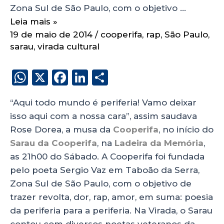
Zona Sul de São Paulo, com o objetivo …
Leia mais »
19 de maio de 2014
/
cooperifa
,
rap
,
São Paulo
,
sarau
,
virada cultural
W
X
F
Li
S
h
a
n
h
“Aqui todo mundo é periferia! Vamo deixar
a
c
k
a
isso aqui com a nossa cara”, assim saudava
ts
e
e
re
Rose Dorea, a musa da
Cooperifa
, no início do
A
b
dI
Sarau da Cooperifa
, na
Ladeira da Memória
,
p
o
n
as 21h00 do Sábado. A Cooperifa foi fundada
p
o
pelo poeta Sergio Vaz em Taboão da Serra,
Zona Sul de São Paulo, com o objetivo de
k
trazer revolta, dor, rap, amor, em suma: poesia
da periferia para a periferia. Na Virada, o Sarau
contou com diversos poetas veteranos da