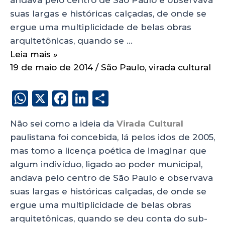
suas largas e históricas calçadas, de onde se
ergue uma multiplicidade de belas obras
arquitetônicas, quando se …
Leia mais »
19 de maio de 2014
/
São Paulo
,
virada cultural
W
X
F
Li
S
h
a
n
h
Não sei como a ideia da
Virada Cultural
a
c
k
a
paulistana foi concebida, lá pelos idos de 2005,
ts
e
e
re
mas tomo a licença poética de imaginar que
A
b
dI
algum indivíduo, ligado ao poder municipal,
p
o
n
andava pelo centro de São Paulo e observava
p
o
suas largas e históricas calçadas, de onde se
ergue uma multiplicidade de belas obras
k
arquitetônicas, quando se deu conta do sub-