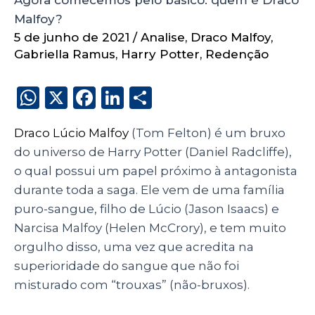
Malfoy?
5 de junho de 2021
/
Analise
,
Draco Malfoy
,
Gabriella Ramus
,
Harry Potter
,
Redenção
W
X
F
Li
S
h
a
n
h
Draco Lúcio Malfoy
(Tom Felton) é um bruxo
a
c
k
a
do universo de Harry Potter (Daniel Radcliffe),
ts
e
e
re
o qual possui um papel próximo à antagonista
A
b
dI
durante toda a saga. Ele vem de uma família
p
o
n
puro-sangue, filho de Lúcio (Jason Isaacs) e
p
o
Narcisa Malfoy (Helen McCrory), e tem muito
orgulho disso, uma vez que acredita na
k
superioridade do sangue que não foi
misturado com “trouxas” (não-bruxos).