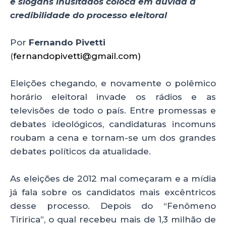
e slogans inusitados coloca em dúvida a
ts
e
e
re
credibilidade do processo eleitoral
A
b
dI
p
o
n
Por
Fernando Pivetti
p
o
(
fernandopivetti@gmail.com
)
k
Eleições chegando, e novamente o polêmico
horário eleitoral invade os rádios e as
televisões de todo o país. Entre promessas e
debates ideológicos, candidaturas incomuns
roubam a cena e tornam-se um dos grandes
debates políticos da atualidade.
As eleições de 2012 mal começaram e a mídia
já fala sobre os candidatos mais excêntricos
desse processo. Depois do “Fenômeno
Tiririca”, o qual recebeu mais de 1,3 milhão de