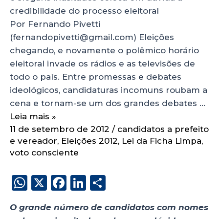
credibilidade do processo eleitoral
Por Fernando Pivetti
(fernandopivetti@gmail.com) Eleições
chegando, e novamente o polêmico horário
eleitoral invade os rádios e as televisões de
todo o país. Entre promessas e debates
ideológicos, candidaturas incomuns roubam a
cena e tornam-se um dos grandes debates …
Leia mais »
11 de setembro de 2012
/
candidatos a prefeito
e vereador
,
Eleições 2012
,
Lei da Ficha Limpa
,
voto consciente
W
X
F
Li
S
h
a
n
h
O grande número de candidatos com nomes
a
c
k
a