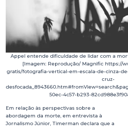
Appel entende dificuldade de lidar com a mo
[Imagem: Reprodução/ Magnific https://w
gratis/fotografia-vertical-em-escala-de-cinz
cruz-
desfocada_8943660.htm#fromView=search&page
50ec-4c57-b293-82cd988e3f9
Em relação às perspectivas sobre a
abordagem da morte, em entrevista à
Jornalismo Júnior, Timerman declara que a