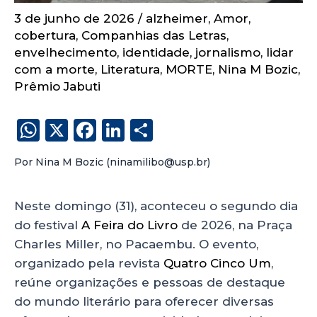
3 de junho de 2026
/
alzheimer
,
Amor
,
cobertura
,
Companhias das Letras
,
envelhecimento
,
identidade
,
jornalismo
,
lidar
com a morte
,
Literatura
,
MORTE
,
Nina M Bozic
,
Prêmio Jabuti
W
X
F
Li
S
h
a
n
h
Por Nina M Bozic (ninamilibo@usp.br)
a
c
k
a
ts
e
e
re
Neste domingo (31), aconteceu o segundo dia
A
b
dI
do festival
A Feira do Livro
de 2026, na Praça
p
o
n
Charles Miller, no Pacaembu. O evento,
p
o
organizado pela revista
Quatro Cinco Um
,
k
reúne organizações e pessoas de destaque
do mundo literário para oferecer diversas