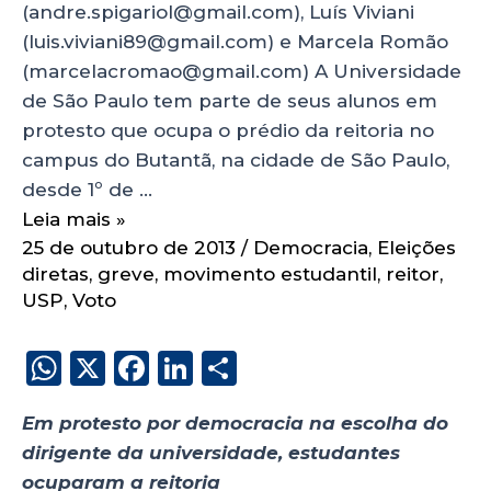
(andre.spigariol@gmail.com), Luís Viviani
(luis.viviani89@gmail.com) e Marcela Romão
(marcelacromao@gmail.com) A Universidade
de São Paulo tem parte de seus alunos em
protesto que ocupa o prédio da reitoria no
campus do Butantã, na cidade de São Paulo,
desde 1º de …
Leia mais »
25 de outubro de 2013
/
Democracia
,
Eleições
diretas
,
greve
,
movimento estudantil
,
reitor
,
USP
,
Voto
W
X
F
Li
S
h
a
n
h
Em protesto por democracia na escolha do
a
c
k
a
dirigente da universidade, estudantes
ts
e
e
re
ocuparam a reitoria