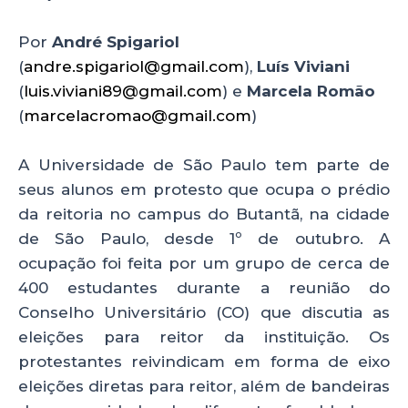
A
b
dI
p
o
n
Por
André Spigariol
p
o
(
andre.spigariol@gmail.com
),
Luís Viviani
(
luis.viviani89@gmail.com
) e
Marcela Romão
k
(
marcelacromao@gmail.com
)
A Universidade de São Paulo tem parte de
seus alunos em protesto que ocupa o prédio
da reitoria no campus do Butantã, na cidade
de São Paulo, desde 1º de outubro. A
ocupação foi feita por um grupo de cerca de
400 estudantes durante a reunião do
Conselho Universitário (CO) que discutia as
eleições para reitor da instituição. Os
protestantes reivindicam em forma de eixo
eleições diretas para reitor, além de bandeiras