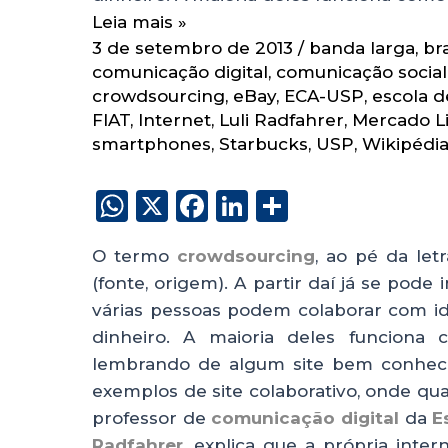
Leia mais »
3 de setembro de 2013
/
banda larga
,
br
comunicação digital
,
comunicação social
crowdsourcing
,
eBay
,
ECA-USP
,
escola d
FIAT
,
Internet
,
Luli Radfahrer
,
Mercado L
smartphones
,
Starbucks
,
USP
,
Wikipédi
W
X
F
Li
S
h
a
n
h
O termo
crowdsourcing
, ao pé da let
a
c
k
a
(fonte, origem). A partir daí já se pode
ts
e
e
re
várias pessoas podem colaborar com id
A
b
dI
dinheiro. A maioria deles funcion
p
o
n
lembrando de algum site bem conheci
p
o
exemplos de site colaborativo, onde qu
professor de
comunicação digital
da
E
k
Radfahrer
, explica que a própria inter