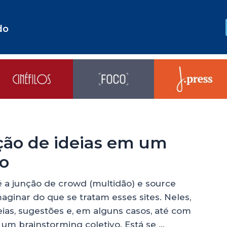
do
ção de ideias em um
vo
é a junção de crowd (multidão) e source
imaginar do que se tratam esses sites. Neles,
ias, sugestões e, em alguns casos, até com
 um brainstorming coletivo. Está se …