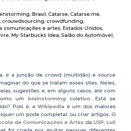
ainstorming
,
Brasil
,
Catarse
,
Catarse.me
,
,
crouwdsourcing
,
crowdfunding
,
e comunicações e artes
,
Estados Unidos
,
ivre
,
My Starbucks Idea
,
Salão do Automóvel
,
a
ra, é a junção de crowd (multidão) e source
 imaginar do que se tratam esses sites. Neles,
eias, sugestões e, em alguns casos, até com
a como um
brainstorming
coletivo. Está se
do? Pois é, a
Wikipedia
é um dos maiores
alquer um pode completar ou criar artigos. O
scola de Comunicações e Artes
da
USP
,
Luli
net foi criada por muitas pessoas diferentes