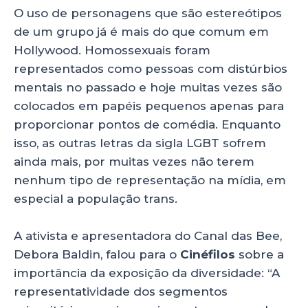
A
b
dI
O uso de personagens que são estereótipos
p
o
n
de um grupo já é mais do que comum em
p
o
Hollywood. Homossexuais foram
representados como pessoas com distúrbios
k
mentais no passado e hoje muitas vezes são
colocados em papéis pequenos apenas para
proporcionar pontos de comédia. Enquanto
isso, as outras letras da sigla LGBT sofrem
ainda mais, por muitas vezes não terem
nenhum tipo de representação na mídia, em
especial a população trans.
A ativista e apresentadora do Canal das Bee,
Debora Baldin, falou para o
Cinéfilos
sobre a
importância da exposição da diversidade: “A
representatividade dos segmentos