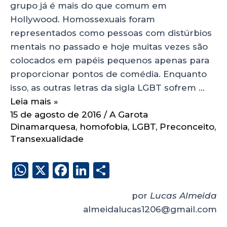
grupo já é mais do que comum em
Hollywood. Homossexuais foram
representados como pessoas com distúrbios
mentais no passado e hoje muitas vezes são
colocados em papéis pequenos apenas para
proporcionar pontos de comédia. Enquanto
isso, as outras letras da sigla LGBT sofrem …
Leia mais »
15 de agosto de 2016
/
A Garota
Dinamarquesa
,
homofobia
,
LGBT
,
Preconceito
,
Transexualidade
W
X
F
Li
S
h
a
n
h
por
Lucas Almeida
a
c
k
a
almeidalucas1206@gmail.com
ts
e
e
re