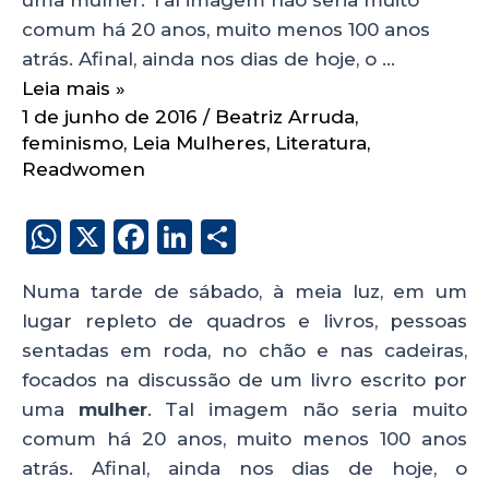
comum há 20 anos, muito menos 100 anos
atrás. Afinal, ainda nos dias de hoje, o …
Leia mais »
1 de junho de 2016
/
Beatriz Arruda
,
feminismo
,
Leia Mulheres
,
Literatura
,
Readwomen
W
X
F
Li
S
h
a
n
h
Numa tarde de sábado, à meia luz, em um
a
c
k
a
lugar repleto de quadros e livros, pessoas
ts
e
e
re
sentadas em roda, no chão e nas cadeiras,
A
b
dI
focados na discussão de um livro escrito por
p
o
n
uma
mulher
. Tal imagem não seria muito
p
o
comum há 20 anos, muito menos 100 anos
atrás. Afinal, ainda nos dias de hoje, o
k