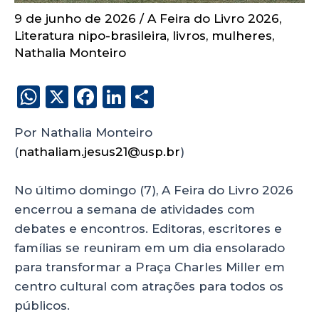
9 de junho de 2026
/
A Feira do Livro 2026
,
Literatura nipo-brasileira
,
livros
,
mulheres
,
Nathalia Monteiro
W
X
F
Li
S
h
a
n
h
Por Nathalia Monteiro
a
c
k
a
(
nathaliam.jesus21@usp.br
)
ts
e
e
re
A
b
dI
No último domingo (7), A Feira do Livro 2026
p
o
n
encerrou a semana de atividades com
p
o
debates e encontros. Editoras, escritores e
famílias se reuniram em um dia ensolarado
k
para transformar a Praça Charles Miller em
centro cultural com atrações para todos os
públicos.