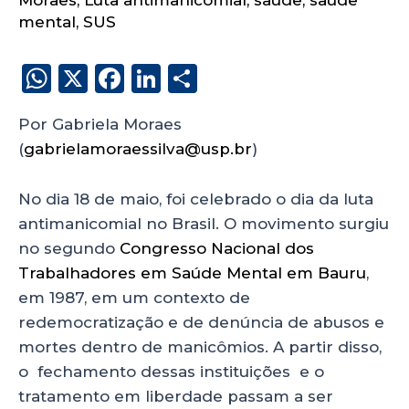
Moraes
,
Luta antimanicomial
,
saúde
,
saúde
mental
,
SUS
W
X
F
Li
S
h
a
n
h
Por Gabriela Moraes
a
c
k
a
(
gabrielamoraessilva@usp.br
)
ts
e
e
re
A
b
dI
No dia 18 de maio, foi celebrado o dia da luta
p
o
n
antimanicomial no Brasil. O movimento surgiu
p
o
no segundo
Congresso Nacional dos
Trabalhadores em Saúde Mental em Bauru
,
k
em 1987, em um contexto de
redemocratização e de denúncia de abusos e
mortes dentro de manicômios. A partir disso,
o fechamento dessas instituições e o
tratamento em liberdade passam a ser