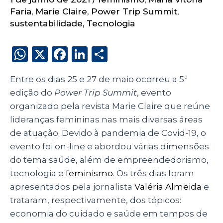
Faria
,
Marie Claire
,
Power Trip Summit
,
sustentabilidade
,
Tecnologia
W
X
F
Li
S
h
a
n
h
Entre os dias 25 e 27 de maio ocorreu a 5ª
a
c
k
a
edição do
Power Trip Summit
, evento
ts
e
e
re
organizado pela revista
Marie Claire
que reúne
A
b
dI
lideranças femininas nas mais diversas áreas
p
o
n
de atuação. Devido à pandemia de Covid-19, o
p
o
evento foi on-line e abordou várias dimensões
do tema saúde, além de empreendedorismo,
k
tecnologia e
feminismo
. Os três dias foram
apresentados pela jornalista
Valéria Almeida
e
trataram, respectivamente, dos tópicos:
economia do cuidado e saúde em tempos de