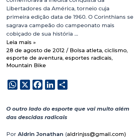
Libertadores da América, torneio cuja
primeira edição data de 1960. O Corinthians se
sagrava campeão do campeonato mais
cobiçado de sua história …
Leia mais »
28 de agosto de 2012
/
Bolsa atleta
,
ciclismo
,
esporte de aventura
,
esportes radicais
,
Mountain Bike
W
X
F
Li
S
h
a
n
h
a
c
k
a
O outro lado do esporte que vai muito além
ts
e
e
re
das descidas radicais
A
b
dI
p
o
n
Por
Aldrin Jonathan
(
aldrinjss@gmail.com
)