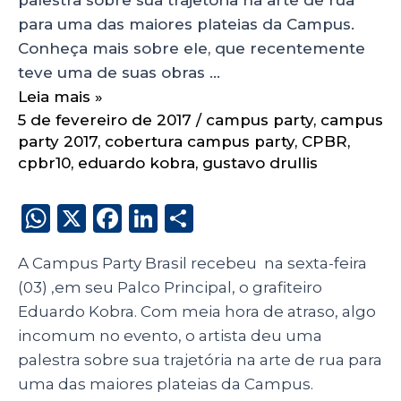
para uma das maiores plateias da Campus.
Conheça mais sobre ele, que recentemente
teve uma de suas obras …
Leia mais »
5 de fevereiro de 2017
/
campus party
,
campus
party 2017
,
cobertura campus party
,
CPBR
,
cpbr10
,
eduardo kobra
,
gustavo drullis
W
X
F
Li
S
h
a
n
h
A Campus Party Brasil recebeu na sexta-feira
a
c
k
a
(03) ,em seu Palco Principal, o grafiteiro
ts
e
e
re
Eduardo Kobra. Com meia hora de atraso, algo
A
b
dI
incomum no evento, o artista deu uma
p
o
n
palestra sobre sua trajetória na arte de rua para
p
o
uma das maiores plateias da Campus.