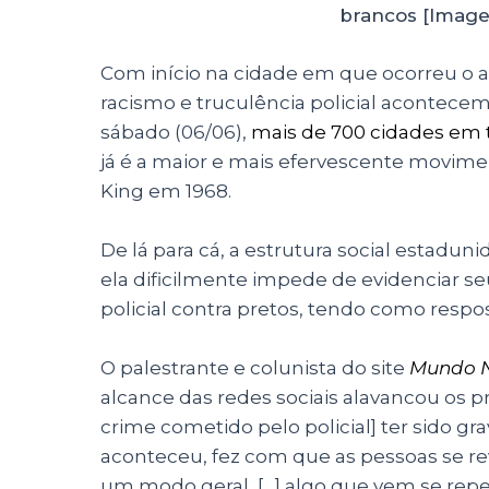
brancos [Image
Com início na cidade em que ocorreu o a
racismo e truculência policial acontecem
sábado (06/06),
mais de 700 cidades em 
já é a maior e mais efervescente movime
King em 1968.
De lá para cá, a estrutura social estadun
ela dificilmente impede de evidenciar seu
policial contra pretos, tendo como resp
O palestrante e colunista do site
Mundo 
alcance das redes sociais alavancou os pr
crime cometido pelo policial] ter sido gr
aconteceu, fez com que as pessoas se re
um modo geral, […] algo que vem se rep