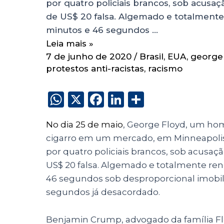
por quatro policiais brancos, sob acusa
de US$ 20 falsa. Algemado e totalment
minutos e 46 segundos …
Leia mais »
7 de junho de 2020
/
Brasil
,
EUA
,
george 
protestos anti-racistas
,
racismo
W
X
F
Li
S
h
a
n
h
No dia 25 de maio
, George Floyd, um h
a
c
k
a
cigarro em um mercado, em Minneapolis,
ts
e
e
re
por quatro policiais brancos, sob acusa
A
b
dI
US$ 20 falsa. Algemado e totalmente re
p
o
n
46 segundos sob desproporcional imobili
p
o
segundos
já desacordado.
k
Benjamin Crump, advogado da família Floy