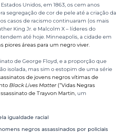
s Estados Unidos, em 1863, os cem anos
 segregação de cor de pele até a criação da
ca, os casos de racismo continuaram (os mais
uther King Jr. e Malcolm X
–
líderes do
stendem até hoje. Minneapolis, a cidade em
s piores áreas para um negro viver
.
sinato de George Floyd, e a proporção que
ão isolada, mas sim o estopim de uma série
sassinatos de jovens negros vítimas de
nto
Black Lives Matter
(“Vidas Negras
assassinato de Trayvon Martin
, um
 homens negros assassinados por policiais