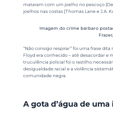
mataram com um joelho no pescoço [Der
joelhos nas costas [Th
omas Lane e J.A. 
Imagem do crime bárbaro postad
Fraze
“Não consigo respirar” foi uma frase dit
Floyd era conhecido – até desacordar e m
truculência policial foi o rastilho necessá
desigualdade racial e a violência sistemá
comunidade negra.
A gota d’água de uma 