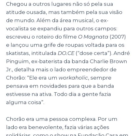
Chegou a outros lugares não só pela sua
atitude ousada, mas também pela sua visão
de mundo. Além da área musical, o ex-
vocalista se expandiu para outros campos:
escreveu o roteiro do filme
O Magnata
(2007)
e lançou uma grife
de roupas voltada para os
skatistas, intitulada
DO.CE
(“dose certa”).
André
Pinguim, ex-baterista da banda Charlie Brown
Jr., detalha mais o lado empreendedor de
Chorão: “Ele era um
workaholic
, sempre
pensava em novidades para que a banda
estivesse na ativa. Todo dia a gente fazia
alguma coisa”.
Chorão era uma pessoa complexa. Por um
lado era benevolente, fazia várias ações
solidárias, como o show na Fundação Casa em