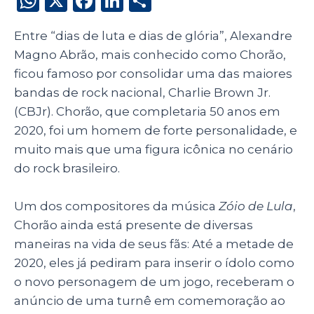
W
X
F
Li
S
h
a
n
h
Entre “dias de luta e dias de glória”, Alexandre
a
c
k
a
Magno Abrão, mais conhecido como Chorão,
ts
e
e
re
ficou famoso por consolidar uma das maiores
A
b
dI
bandas de rock nacional, Charlie Brown Jr.
p
o
n
(CBJr). Chorão, que completaria 50 anos em
p
o
2020, foi um homem de forte personalidade, e
muito mais que uma figura icônica no cenário
k
do rock brasileiro.
Um dos compositores da música
Zóio de Lula
,
Chorão ainda está presente de diversas
maneiras na vida de seus fãs: Até a metade de
2020, eles já pediram para inserir o ídolo como
o novo personagem de um jogo, receberam o
anúncio de uma turnê em comemoração ao