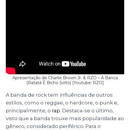
Apresentação de Charlie Brown Jr. & RZO – A Banca
(Ratatá É Bicho Solto)
[Youtube: RZO]
A banda de rock tem influências de outros
estilos, como o reggae, o hardcore, o punk e,
principalmente, o
rap
. Destaca-se o último,
visto que a banda trouxe mais popularidade ao
gênero, considerado periférico. Para o