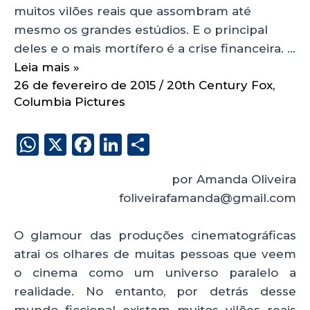
muitos vilões reais que assombram até
mesmo os grandes estúdios. E o principal
deles e o mais mortífero é a crise financeira. …
Leia mais »
26 de fevereiro de 2015
/
20th Century Fox
,
Columbia Pictures
W
X
F
Li
S
h
a
n
h
por Amanda Oliveira
a
c
k
a
foliveirafamanda@gmail.com
ts
e
e
re
A
b
dI
O glamour das produções cinematográficas
p
o
n
atrai os olhares de muitas pessoas que veem
p
o
o cinema como um universo paralelo a
realidade. No entanto, por detrás desse
k