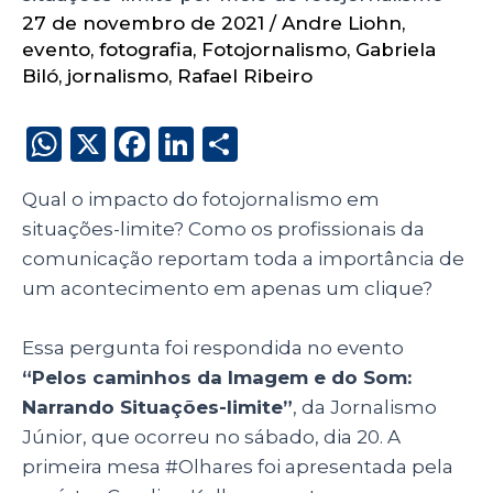
27 de novembro de 2021
/
Andre Liohn
,
evento
,
fotografia
,
Fotojornalismo
,
Gabriela
Biló
,
jornalismo
,
Rafael Ribeiro
W
X
F
Li
S
h
a
n
h
Qual o impacto do fotojornalismo em
a
c
k
a
situações-limite? Como os profissionais da
ts
e
e
re
comunicação reportam toda a importância de
A
b
dI
um acontecimento em apenas um clique?
p
o
n
p
o
Essa pergunta foi respondida no evento
“Pelos caminhos da Imagem e do Som:
k
Narrando Situações-limite”
, da Jornalismo
Júnior, que ocorreu no sábado, dia 20. A
primeira mesa #Olhares foi apresentada pela