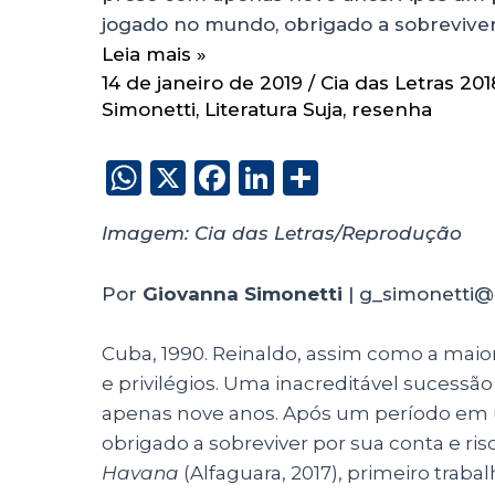
jogado no mundo, obrigado a sobreviver
Leia mais »
14 de janeiro de 2019
/
Cia das Letras 201
Simonetti
,
Literatura Suja
,
resenha
W
X
F
Li
S
h
a
n
h
Imagem: Cia das Letras/Reprodução
a
c
k
a
ts
e
e
re
Por
Giovanna Simonetti
| g_simonetti@
A
b
dI
p
o
n
Cuba, 1990. Reinaldo, assim como a maio
p
o
e privilégios. Uma inacreditável sucessã
apenas nove anos. Após um período em u
k
obrigado a sobreviver por sua conta e ris
Havana
(Alfaguara, 2017), primeiro trab