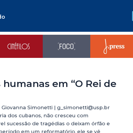
do
es humanas em “O Rei de
 Giovanna Simonetti | g_simonetti@usp.br
oria dos cubanos, não cresceu com
ável sucessão de tragédias o deixam órfão e
eríodo em um reformatório, ele se vê