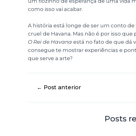
um fiozinho de esperança de uma vida m
como isso vai acabar.
A história está longe de ser um conto de 
cruel de Havana. Mas não é por isso que p
O Rei de Havana
está no fato de que dá 
consegue te mostrar experiências e ponto
que serve a arte?
←
Post anterior
Posts r