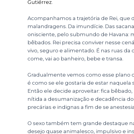
Gutiérrez
.
Acompanhamos a trajetória de Rei, que d
malandragens. Da imundície. Das sacana
onisciente, pelo submundo de Havana: men
bêbados. Rei precisa conviver nesse cen
vivo, seguro e alimentado. É nas ruas da
come, vai ao banheiro, bebe e transa.
Gradualmente vemos como esse plano de f
é como se ele gostaria de estar naquela s
Então ele decide aproveitar: fica bêbado
nítida a desumanização e decadência d
precárias e indignas a fim de se anestesia
O sexo também tem grande destaque na
desejo quase animalesco, impulsivo e insa