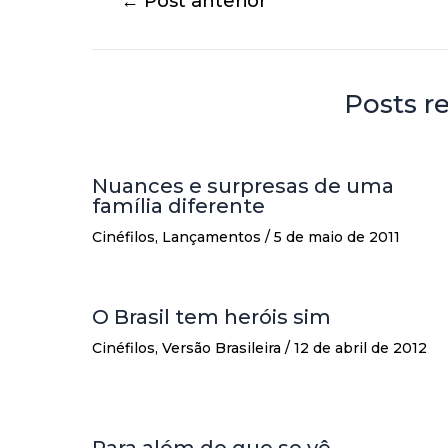
←
Post anterior
Posts r
Nuances e surpresas de uma
família diferente
Cinéfilos
,
Lançamentos
/
5 de maio de 2011
O Brasil tem heróis sim
Cinéfilos
,
Versão Brasileira
/
12 de abril de 2012
Para além do que se vê