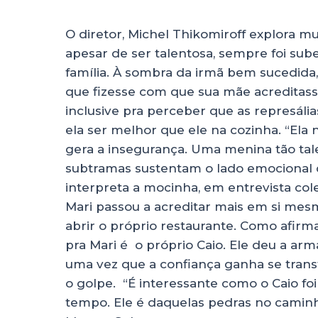
O diretor, Michel Thikomiroff explora mu
apesar de ser talentosa, sempre foi sube
família. À sombra da irmã bem sucedida,
que fizesse com que sua mãe acreditasse
inclusive pra perceber que as represáli
ela ser melhor que ele na cozinha. “Ela 
gera a insegurança. Uma menina tão tale
subtramas sustentam o lado emocional d
interpreta a mocinha, em entrevista col
Mari passou a acreditar mais em si me
abrir o próprio restaurante. Como afirma
pra Mari é o próprio Caio. Ele deu a ar
uma vez que a confiança ganha se tran
o golpe. “É interessante como o Caio fo
tempo. Ele é daquelas pedras no caminh