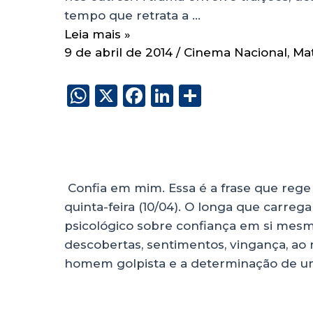
tempo que retrata a …
Leia mais »
9 de abril de 2014
/
Cinema Nacional
,
Ma
W
X
F
Li
S
h
a
n
h
a
c
k
a
ts
e
e
re
A
b
dI
Confia em mim. Essa é a frase que rege 
p
o
n
quinta-feira (10/04). O longa que carre
p
o
psicológico sobre confiança em si mesmo
descobertas, sentimentos, vingança, ao
k
homem golpista e a determinação de um