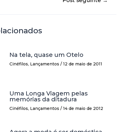
Post seguinte
→
elacionados
Na tela, quase um Otelo
Cinéfilos
,
Lançamentos
/
12 de maio de 2011
Uma Longa Viagem pelas
memórias da ditadura
Cinéfilos
,
Lançamentos
/
14 de maio de 2012
Agora a moda é ser doméstica