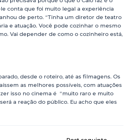
Não precisava porque o que o Caio faz é o
e conta que foi muito legal a experiência
nhou de perto. “Tinha um diretor de teatro
nária e atuação. Você pode cozinhar o mesmo
mo. Vai depender de como o cozinheiro está,
rado, desde o roteiro, até as filmagens. Os
saíssem as melhores possíveis, com atuações
zer isso no cinema é “muito raro e muito
 será a reação do público. Eu acho que eles