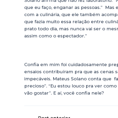
Solano afirma que não fez laboratório. “
que eu faço, enganar as pessoas.” Mas el
com a culinária, que ele também acompa
que fazia muito essa relação entre culi
prato todo dia, mas nunca vai ser o mes
assim como o espectador.”
Confia em mim foi cuidadosamente prepa
ensaios contribuíram pra que as cenas 
impecáveis. Mateus Solano conta que fa
precioso”. “Eu estou louco pra ver como
vão gostar”. E aí, você confia nele?