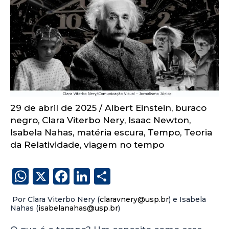
29 de abril de 2025
/
Albert Einstein
,
buraco
negro
,
Clara Viterbo Nery
,
Isaac Newton
,
Isabela Nahas
,
matéria escura
,
Tempo
,
Teoria
da Relatividade
,
viagem no tempo
W
X
F
Li
S
h
a
n
h
Por Clara Viterbo Nery (
claravnery@usp.br
) e Isabela
a
c
k
a
Nahas (
isabelanahas@usp.br
)
ts
e
e
re