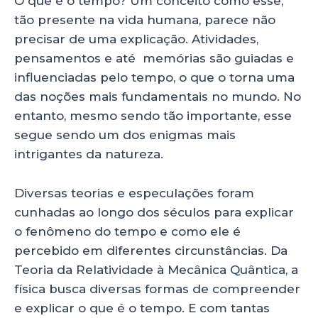
O que é o tempo? Um conceito como esse,
A
b
dI
tão presente na vida humana, parece não
p
o
n
precisar de uma explicação. Atividades,
p
o
pensamentos e até memórias são guiadas e
influenciadas pelo tempo, o que o torna uma
k
das noções mais fundamentais no mundo. No
entanto, mesmo sendo tão importante, esse
segue sendo um dos enigmas mais
intrigantes da natureza.
Diversas teorias e especulações foram
cunhadas ao longo dos séculos para explicar
o fenômeno do tempo e como ele é
percebido em diferentes circunstâncias. Da
Teoria da Relatividade à Mecânica Quântica, a
física busca diversas formas de compreender
e explicar o que é o tempo. E com tantas