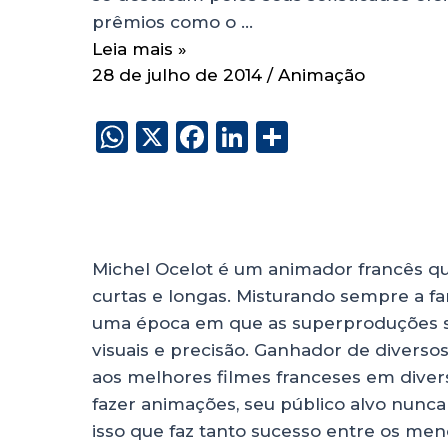
prêmios como o …
Leia mais »
28 de julho de 2014
/
Animação
W
X
F
Li
S
h
a
n
h
a
c
k
a
ts
e
e
re
A
b
dI
Michel Ocelot é um animador francês qu
p
o
n
curtas e longas. Misturando sempre a fan
p
o
uma época em que as superproduções se
visuais e precisão. Ganhador de diverso
k
aos melhores filmes franceses em divers
fazer animações, seu público alvo nunca f
isso que faz tanto sucesso entre os me