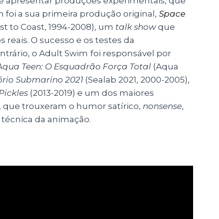
 de apresentar produções experimentais, que
 foi a sua primeira produção original,
Space
t to Coast, 1994-2008), um
talk show
que
reais. O sucesso e os testes da
ntrário, o Adult Swim
foi responsável por
Aqua Teen: O Esquadrão Força Total
(Aqua
ório Submarino 2021
(Sealab 2021, 2000-2005),
 Pickles
(2013-2019) e um dos maiores
), que trouxeram o humor satírico,
nonsense
,
 técnica da animação.