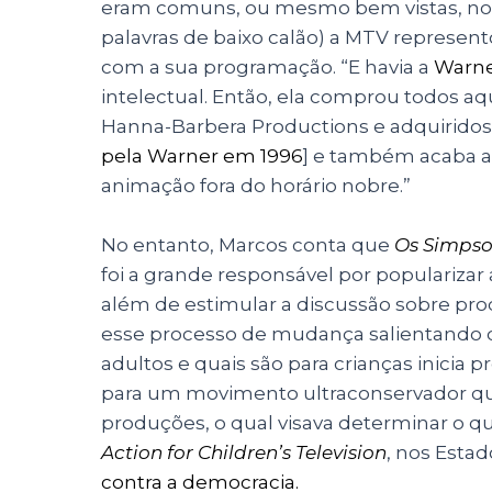
eram comuns, ou mesmo bem vistas, nos 
palavras de baixo calão) a MTV repres
com a sua programação. “E havia a
Warn
intelectual. Então, ela comprou todos a
Hanna-Barbera Productions e adquiridos
pela Warner em 1996
] e também acaba a
animação fora do horário nobre.”
No entanto, Marcos conta que
Os Simps
foi a grande responsável por populariza
além de estimular a discussão sobre pr
esse processo de mudança salientando q
adultos e quais são para crianças inicia
para um movimento ultraconservador qu
produções, o qual visava determinar o q
Action for Children’s Television
, nos Estad
contra a democracia.