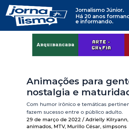
Jornalismo Júnior.
Há 20 anos forman
e informando.
Animações para gent
nostalgia e maturid
Com humor irônico e temáticas pertinen
fazem sucesso entre o público adulto.
29 de março de 2022
/
Adrielly Kilryann
animados
,
MTV
,
Murillo César
,
simpsons