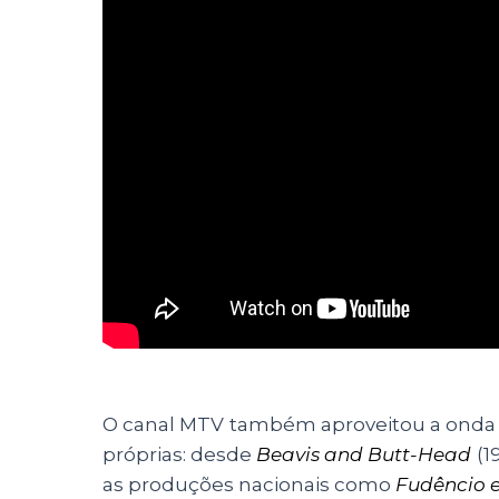
O canal MTV
também aproveitou a onda 
próprias: desde
Beavis and Butt-Head
(1
as produções nacionais como
Fudêncio 