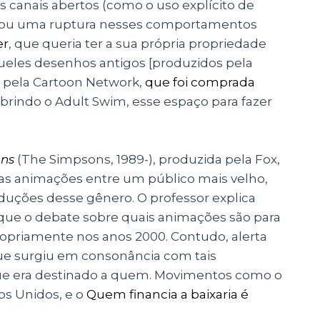
canais abertos (como o uso explícito de
entou uma ruptura nesses comportamentos
er
, que queria ter a sua própria propriedade
queles desenhos antigos [produzidos pela
 pela Cartoon Network,
que foi comprada
brindo o Adult Swim, esse espaço para fazer
ons
(The Simpsons, 1989-), produzida pela Fox,
r as animações entre um público mais velho,
oduções desse gênero.
O professor explica
ue o debate sobre quais animações são para
 propriamente nos anos 2000. Contudo, alerta
e surgiu em consonância com tais
ue era destinado a quem
. Movimentos como o
os Unidos, e o
Quem financia a baixaria é