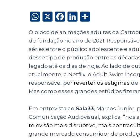
W
X
F
Li
S
h
a
n
h
O bloco de animações adultas da
Cartoo
a
c
k
a
de fundação no ano de 2021. Responsáve
ts
e
e
re
séries entre o público adolescente e adu
A
b
dI
desse tipo de produção entre as década
p
o
n
legado até os dias de hoje. Ao lado de 
p
o
atualmente, a Netflix, o Adult Swim inco
responsável por
reverter os estigmas
de 
k
Mas como esses grandes estúdios fizera
Em entrevista ao
Sala33
, Marcos Junior,
Comunicação Audiovisual, explica: “nos a
televisão mais disruptivo, mais contracul
grande mercado consumidor de produçõe