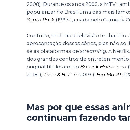
2008). Durante os anos 2000, a MTV
tamb
popularizar no Brasil uma das mais fam
South Park
(1997-), criada pelo Comedy C
Contudo, embora a televisão tenha tido
apresentação dessas séries, elas não se 
se às plataformas de
streaming
. A Netfli
dos grandes centros de entretenimento
original títulos como
BoJack Horseman
2018-),
Tuca & Bertie
(2019-),
Big Mouth
(2
Mas por que essas ani
continuam fazendo ta