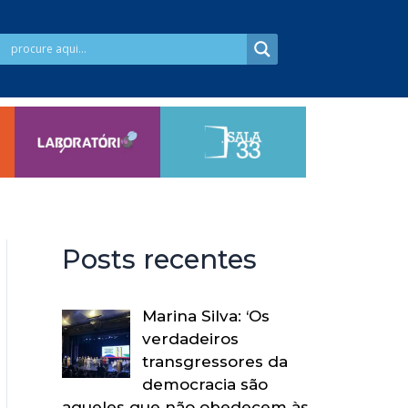
Posts recentes
Marina Silva: ‘Os
verdadeiros
transgressores da
democracia são
aqueles que não obedecem às