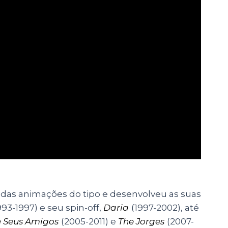
das animações do tipo e desenvolveu as suas
993-1997) e seu spin-off,
Daria
(1997-2002), até
e Seus Amigos
(2005-2011) e
The Jorges
(2007-