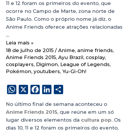
11 e 12 foram os primeiros do evento, que
ocorre no Campo de Marte, zona norte de
São Paulo. Como o próprio nome já diz, o
Anime Friends oferece atrações relacionadas
…
Leia mais »
18 de julho de 2015
/
Anime
,
anime friends
,
Anime Friends 2015
,
Ayu Brazil
,
cosplay
,
cosplayers
,
Digimon
,
League of Legends
,
Pokémon
,
youtubers
,
Yu-Gi-Oh!
W
X
F
Li
S
h
a
n
h
No último final de semana aconteceu o
a
c
k
a
Anime Friends 2015
, que reúne em um só
ts
e
e
re
lugar diversos elementos da
cultura pop
. Os
A
b
dI
dias 10, 11 e 12 foram os primeiros do evento,