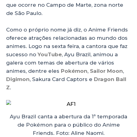
p
o
n
que ocorre no Campo de Marte, zona norte
p
o
de São Paulo.
k
Como o próprio nome já diz, o Anime Friends
oferece atrações relacionadas ao mundo dos
animes. Logo na sexta feira, a cantora que faz
sucesso no
YouTube
, Ayu Brazil, animou a
galera com temas de abertura de vários
animes, dentre eles
Pokémon
,
Sailor Moon
,
Digimon
, Sakura Card Captors e
Dragon Ball
Z
.
Ayu Brazil canta a abertura da 1ª temporada
de Pokémon para o público do Anime
Friends. Foto: Aline Naomi.