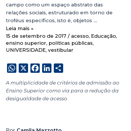
campo como um espaço abstrato das
relações sociais, estruturado em torno de
troféus específicos, isto é, objetos …
Leia mais »
15 de setembro de 2017
/
acesso
,
Educação
,
ensino superior
,
políticas públicas
,
UNIVERSIDADE
,
vestibular
W
X
F
Li
S
h
a
n
h
A multiplicidade de critérios de admissão ao
a
c
k
a
Ensino Superior como via para a redução da
ts
e
e
re
desigualdade de acesso
A
b
dI
p
o
n
p
o
Por
Camila Mazzotto