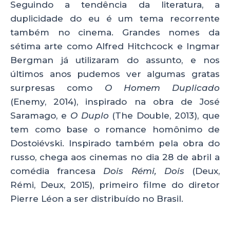
A
b
dI
Seguindo a tendência da literatura, a
p
o
n
duplicidade do eu é um tema recorrente
p
o
também no cinema. Grandes nomes da
sétima arte como Alfred Hitchcock e Ingmar
k
Bergman já utilizaram do assunto, e nos
últimos anos pudemos ver algumas gratas
surpresas como
O Homem Duplicado
(Enemy, 2014), inspirado na obra de José
Saramago, e
O Duplo
(The Double, 2013), que
tem como base o romance homônimo de
Dostoiévski. Inspirado também pela obra do
russo, chega aos cinemas no dia 28 de abril a
comédia francesa
Dois Rémi, Dois
(Deux,
Rémi, Deux, 2015), primeiro filme do diretor
Pierre Léon a ser distribuído no Brasil.