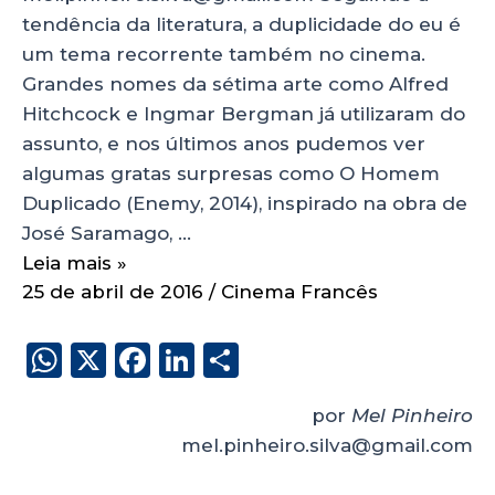
tendência da literatura, a duplicidade do eu é
um tema recorrente também no cinema.
Grandes nomes da sétima arte como Alfred
Hitchcock e Ingmar Bergman já utilizaram do
assunto, e nos últimos anos pudemos ver
algumas gratas surpresas como O Homem
Duplicado (Enemy, 2014), inspirado na obra de
José Saramago, …
Leia mais »
25 de abril de 2016
/
Cinema Francês
W
X
F
Li
S
h
a
n
h
por
Mel Pinheiro
a
c
k
a
mel.pinheiro.silva@gmail.com
ts
e
e
re