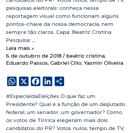
pesquisas eleitorais: conheça nessa
reportagem visual como funcionam alguns
pontos-chave da nossa democracia, nem
sempre tão claros. Capa: Beatriz Cristina
Pesquisa: …
Leia mais »
6 de outubro de 2018
/
beatriz cristina
,
Eduardo Passos
,
Gabriel Cillo
,
Yasmin Oliveira
W
X
F
Li
S
h
a
n
h
#EspecialdaEleições O que faz um
a
c
k
a
Presidente? Qual é a função de um deputado
ts
e
e
re
federal, um senador, um governador? Como
A
b
dI
os votos de Tiririca elegeram mais dois
p
o
n
candidatos do PR? Votos nulos, tempo de TV,