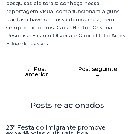
p
o
pesquisas eleitorais: conheça nessa
reportagem visual como funcionam alguns
k
pontos-chave da nossa democracia, nem
sempre tão claros. Capa: Beatriz Cristina
Pesquisa: Yasmin Oliveira e Gabriel Cillo Artes:
Eduardo Passos
←
Post
Post seguinte
anterior
→
Posts relacionados
23ª Festa do Imigrante promove
experiências culturais, boa