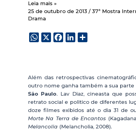
Leia mais »
25 de outubro de 2013
/
37ª Mostra Inte
Drama
W
X
F
Li
S
h
a
n
h
a
c
k
a
ts
e
e
re
A
b
dI
Além das retrospectivas cinematográfi
p
o
n
outro nome ganha também a sua part
p
o
São Paulo
. Lav Diaz, cineasta que po
retrato social e politico de diferentes lu
k
doze filmes exibidos até o dia 31 de 
Morte Na Terra de Encantos
(Kagadana
Melancolia
(Melancholia, 2008).