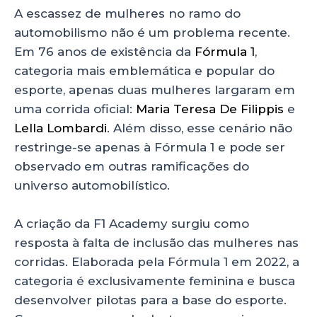
A
b
dI
A escassez de mulheres no ramo do
p
o
n
automobilismo não é um problema recente.
p
o
Em 76 anos de existência da
Fórmula 1
,
categoria mais emblemática e popular do
k
esporte, apenas duas mulheres largaram em
uma corrida oficial:
Maria Teresa De Filippis
e
Lella Lombardi
. Além disso, esse cenário não
restringe-se apenas à Fórmula 1 e pode ser
observado em outras ramificações do
universo automobilístico.
A criação da F1 Academy surgiu como
resposta à falta de inclusão das mulheres nas
corridas. Elaborada pela Fórmula 1 em 2022, a
categoria é exclusivamente feminina e busca
desenvolver pilotas para a base do esporte.