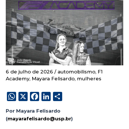
6 de julho de 2026
/
automobilismo
,
F1
Academy
,
Mayara Felisardo
,
mulheres
W
X
F
Li
S
h
a
n
h
Por Mayara Felisardo
a
c
k
a
(
mayarafelisardo@usp.br
)
ts
e
e
re