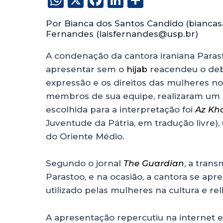
h
a
n
h
Por Bianca dos Santos Candido (bianca
a
c
k
a
Fernandes (laisfernandes@usp.br)
ts
e
e
re
A condenação da cantora iraniana Paras
A
b
dI
apresentar sem o
hijab
reacendeu o deba
p
o
n
expressão e os direitos das mulheres no
p
o
membros de sua equipe, realizaram um
k
escolhida para a interpretação foi
Az Kh
Juventude da Pátria, em tradução livre)
do Oriente Médio.
Segundo o jornal
The Guardian
, a tran
Parastoo, e na ocasião, a cantora se a
utilizado pelas mulheres na cultura e reli
A apresentação repercutiu na internet e