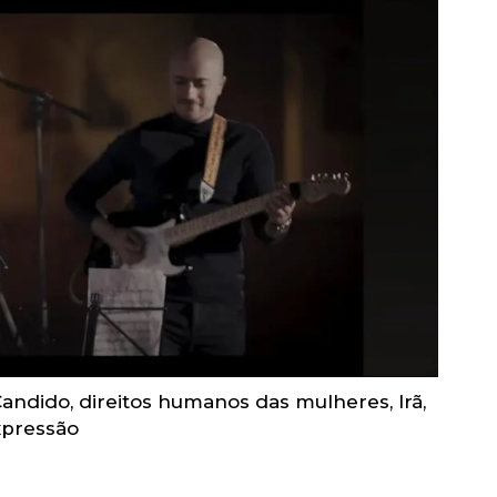
Candido
,
direitos humanos das mulheres
,
Irã
,
xpressão