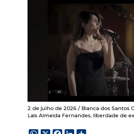
2 de julho de 2026
/
Bianca dos Santos 
Lais Almeida Fernandes
,
liberdade de e
W
X
F
Li
S