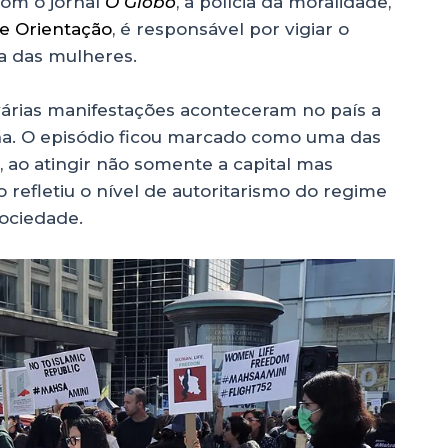
com o jornal
O Globo
, a polícia da moralidade,
e Orientação
, é responsável por vigiar o
 das mulheres.
várias manifestações aconteceram no país a
ina. O episódio ficou marcado como uma das
s, ao atingir não somente a capital mas
refletiu o nível de autoritarismo do regime
sociedade.