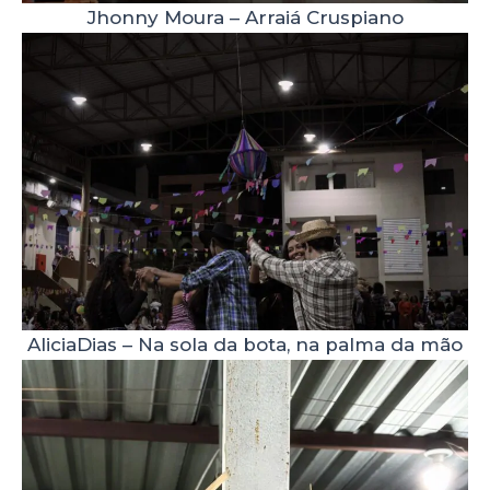
Jhonny Moura – Arraiá Cruspiano
AliciaDias – Na sola da bota, na palma da mão