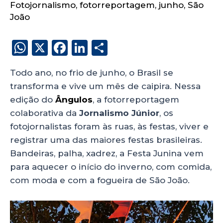
Fotojornalismo
,
fotorreportagem
,
junho
,
São
João
W
X
F
Li
S
h
a
n
h
Todo ano, no frio de junho, o Brasil se
a
c
k
a
transforma e vive um mês de caipira. Nessa
ts
e
e
re
edição do
Ângulos
, a fotorreportagem
A
b
dI
colaborativa da
Jornalismo Júnior
, os
p
o
n
fotojornalistas foram às ruas, às festas, viver e
p
o
registrar uma das maiores festas brasileiras.
Bandeiras, palha, xadrez, a Festa Junina vem
k
para aquecer o início do inverno, com comida,
com moda e com a fogueira de São João.