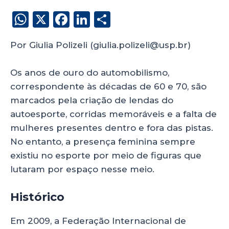
W
X
F
Li
S
h
a
n
h
Por Giulia Polizeli (giulia.polizeli@usp.br)
a
c
k
a
ts
e
e
re
Os anos de ouro do automobilismo,
A
b
dI
correspondente às décadas de 60 e 70, são
p
o
n
marcados pela criação de lendas do
p
o
autoesporte, corridas memoráveis e a falta de
mulheres presentes dentro e fora das pistas.
k
No entanto, a presença feminina sempre
existiu no esporte por meio de figuras que
lutaram por espaço nesse meio.
Histórico
Em 2009, a Federação Internacional de